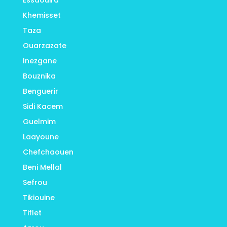
Essaouira
Khemisset
Taza
Ouarzazate
Inezgane
Bouznika
Benguerir
Sidi Kacem
Guelmim
Laayoune
Chefchaouen
Beni Mellal
Sefrou
Tikiouine
Tiflet