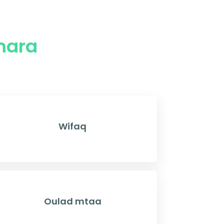
mara
Wifaq
Oulad mtaa