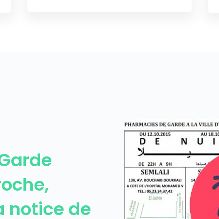
 Garde
roche,
a notice de