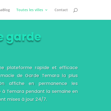
aBlog
Toutes les villes
Contact
e garde
e plateforme rapide et efficace
armacie de Garde Temara la plus
On affiche en permanence les
 à Temara pendant la semaine en
nt mises à jour 24/7.