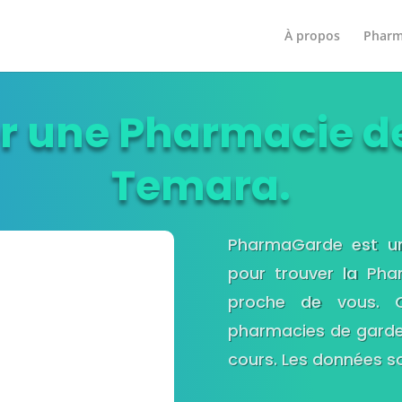
À propos
Pharm
r une Pharmacie d
Temara.
PharmaGarde est un
pour trouver la Ph
proche de vous. 
pharmacies de garde
cours. Les données so